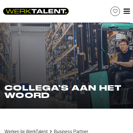
Skip
to
content
COLLEGA’S AAN HET
WOORD
Werken bij WerkTalent
Business Partner