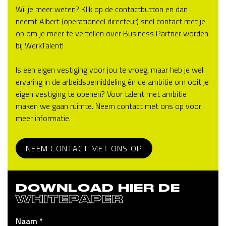
Wil je meer weten? Klik op de contactbutton en dan
neemt Albert (operationeel directeur) snel contact met je
op om je meer te vertellen over Business Partner worden
bij WerkTalent!
Is een eigen vestiging voor jou te vroeg, maar heb je wel
ervaring in de arbeidsbemiddeling én de ambitie om ooit je
eigen vestiging te openen? Voor talent met ambitie
maken we gaan ruimte. Neem contact met ons op voor
meer informatie.
NEEM CONTACT MET ONS OP
DOWNLOAD HIER DE
WHITEPAPER
Naam *