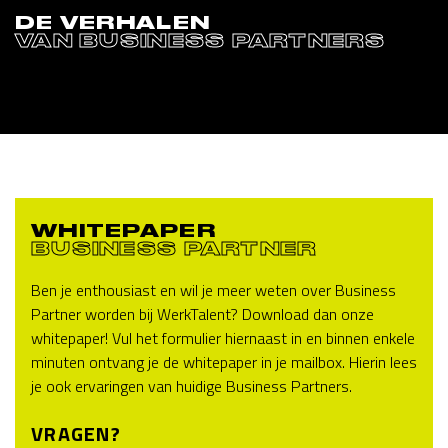
DE VERHALEN
VAN BUSINESS PARTNERS
WHITEPAPER
BUSINESS PARTNER
Ben je enthousiast en wil je meer weten over Business
Partner worden bij WerkTalent? Download dan onze
whitepaper! Vul het formulier hiernaast in en binnen enkele
minuten ontvang je de whitepaper in je mailbox. Hierin lees
je ook ervaringen van huidige Business Partners.
VRAGEN?