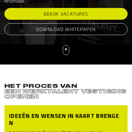
informatie.
BEKIJK VACATURES
DOWNLOAD WHITEPAPER
HET PROCES VAN
EEN WERKTALENT VESTIGING
OPENEN
IDEEËN EN WENSEN IN KAART BRENGE
N