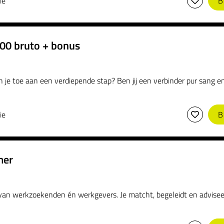
ie
B
500 bruto + bonus
je toe aan een verdiepende stap? Ben jij een verbinder pur sang en 
ie
B
mer
an werkzoekenden én werkgevers. Je matcht, begeleidt en adviseert.