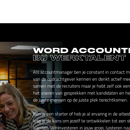
WORD ACCOUNT
BIJ WERKTALENT
Als accountmanager ben je constant in contact met 
van de opdrachtgever kennen en denkt actief mee
samen met de recruiters maar je hebt zelf ook een 
het voeren van gesprekken met kandidaten en het
de juiste mensen op de juiste plek terechtkomen.
Ben je een starter of heb je al ervaring in de arb
krijg je de kans om jezelf te ontwikkelen tot een
klanten. We investeren in jouw groei, luisteren na