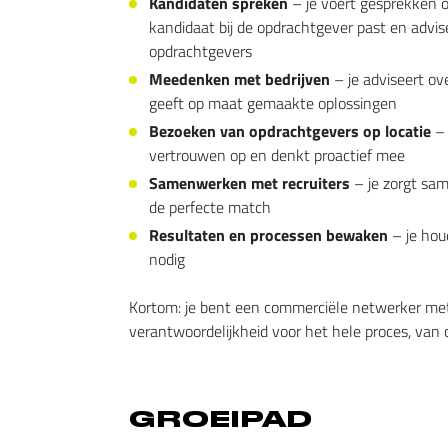
Kandidaten spreken
– je voert gesprekken 
kandidaat bij de opdrachtgever past en advi
opdrachtgevers
Meedenken met bedrijven
– je adviseert ov
geeft op maat gemaakte oplossingen
Bezoeken van opdrachtgevers op locatie
– 
vertrouwen op en denkt proactief mee
Samenwerken met recruiters
– je zorgt sam
de perfecte match
Resultaten en processen bewaken
– je houd
nodig
Kortom: je bent een commerciële netwerker m
verantwoordelijkheid voor het hele proces, van 
GROEIPAD