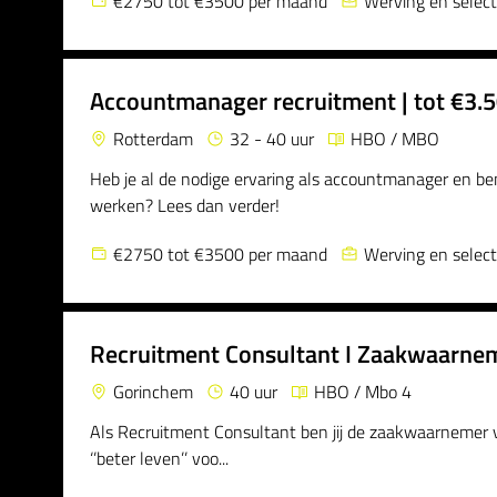
€2750 tot €3500 per maand
Werving en select
Accountmanager recruitment | tot €3.
Rotterdam
32 - 40 uur
HBO / MBO
Heb je al de nodige ervaring als accountmanager en ben 
werken? Lees dan verder!
€2750 tot €3500 per maand
Werving en select
Recruitment Consultant I Zaakwaarne
Gorinchem
40 uur
HBO / Mbo 4
Als Recruitment Consultant ben jij de zaakwaarnemer v
‘’beter leven’’ voo...