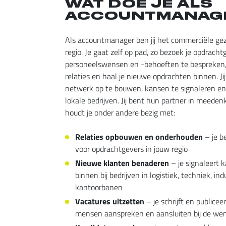
WAT DOE JE ALS
ACCOUNTMANAG
Als accountmanager ben jij het commerciële ge
regio. Je gaat zelf op pad, zo bezoek je opdrac
personeelswensen en -behoeften te bespreken,
relaties en haal je nieuwe opdrachten binnen. Jij 
netwerk op te bouwen, kansen te signaleren en
lokale bedrijven. Jij bent hun partner in meeden
houdt je onder andere bezig met:
Relaties opbouwen en onderhouden
– je b
voor opdrachtgevers in jouw regio
Nieuwe klanten benaderen
– je signaleert 
binnen bij bedrijven in logistiek, techniek, in
kantoorbanen
Vacatures uitzetten
– je schrijft en publicee
mensen aanspreken en aansluiten bij de we