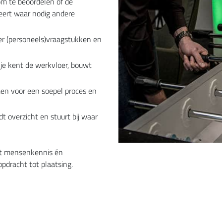
om te beoordelen of de
seert waar nodig andere
er (personeels)vraagstukken en
je kent de werkvloer, bouwt
en voor een soepel proces en
t overzicht en stuurt bij waar
et mensenkennis én
opdracht tot plaatsing.