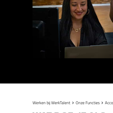
Werken bij WerkTalent
Onze Functies
Acc