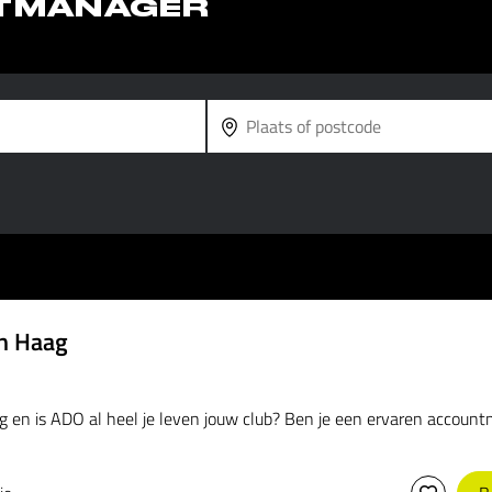
TMANAGER
n Haag
 en is ADO al heel je leven jouw club? Ben je een ervaren accountman