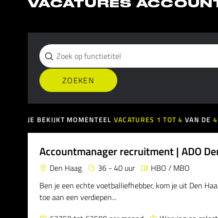
VACATURES ACCOUN
JE BEKIJKT MOMENTEEL
VACATURES
1
TOT
4
VAN DE
4
Accountmanager recruitment | ADO De
Den Haag
36 - 40 uur
HBO / MBO
Ben je een echte voetballiefhebber, kom je uit Den Haag
toe aan een verdiepen...