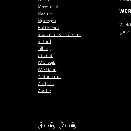
Maastricht
WER
Naarden
Nijmegen
WerkT
Rotterdam
game 
Shared Service Center
Sittard
Tilburg
Utrecht
Waalwijk
Westland
Zaltbommel
Zuidplas
Zwolle