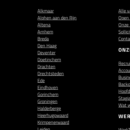
Alkmaar
Alle 
Alphen aan den Rijn
Open s
Altena
Onze s
Arnhem
Sollic
Breda
Conta
Den Haag
ONZ
Deventer
Doetinchem
Recru
Drachten
Acco
Drechtsteden
Busin
Ede
Backo
Eindhoven
Hoofd
Gorinchem
Stagia
Groningen
Wat w
Halderberge
Heerhugowaard
WER
Krimpenerwaard
Leiden
WerkT