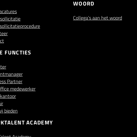
WOORD
vacatures
Collega’s aan het woord
ollicitatie
ollicitatieprocedure
iteer
ct
E FUNCTIES
iter
untmanager
ess Partner
ffice medewerker
kantoor
ir
ij bieden
KTALENT ACADEMY
alent Academy