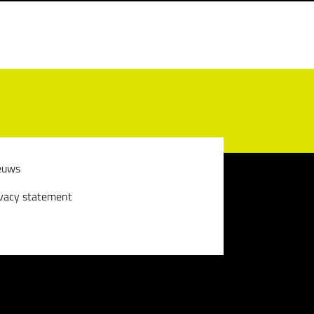
euws
ivacy statement